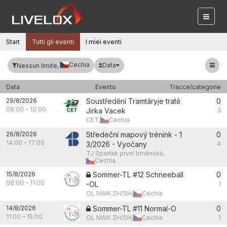
Start
Tutti gli eventi
I miei eventi
Cechia
Data
Nessun limite,
Data
Evento
Tracce/categorie
29/8/2026
Soustředění Tramtáryje tratě
0
08:00
–
10:00
Jirka Vacek
3
CET,
Cechia
26/8/2026
Středeční mapový trénink - 1
0
14:00
–
17:00
3/2026 - Vyočany
4
TJ Spartak první brněnská,
Cechia
15/8/2026
Sommer-TL #12 Schneeball
0
08:00
–
11:00
-OL
1
OL NWK ZH/SH,
Cechia
14/8/2026
Sommer-TL #11 Normal-O
0
11:00
–
15:00
OL NWK ZH/SH,
Cechia
1