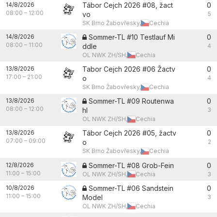
14/8/2026
Tábor Cejch 2026 #08, žact
0
08:00
–
12:00
vo
5
SK Brno Žabovřesky,
Cechia
14/8/2026
Sommer-TL #10 Testlauf Mi
0
08:00
–
11:00
ddle
4
OL NWK ZH/SH,
Cechia
13/8/2026
Tabor Cejch 2026 #06 Žactv
0
17:00
–
21:00
o
4
SK Brno Žabovřesky,
Cechia
13/8/2026
Sommer-TL #09 Routenwa
0
08:00
–
12:00
hl
3
OL NWK ZH/SH,
Cechia
13/8/2026
Tábor Cejch 2026 #05, žactv
0
07:00
–
09:00
o
2
SK Brno Žabovřesky,
Cechia
12/8/2026
Sommer-TL #08 Grob-Fein
0
11:00
–
15:00
OL NWK ZH/SH,
Cechia
3
10/8/2026
Sommer-TL #06 Sandstein
0
11:00
–
15:00
Model
3
OL NWK ZH/SH,
Cechia