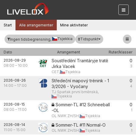
Start
Alle arrangementer
Mine aktiviteter
Tsjekkia
Tidspunkt
Ingen tidsbegrensning,
Dato
Arrangement
Ruter/klasser
2026-08-29
Soustředění Tramtáryje tratě
0
08:00
–
10:00
Jirka Vacek
3
CET,
Tsjekkia
2026-08-26
Středeční mapový trénink - 1
0
14:00
–
17:00
3/2026 - Vyočany
4
TJ Spartak první brněnská,
Tsjekkia
2026-08-15
Sommer-TL #12 Schneeball
0
08:00
–
11:00
-OL
1
OL NWK ZH/SH,
Tsjekkia
2026-08-14
Sommer-TL #11 Normal-O
0
11:00
–
15:00
OL NWK ZH/SH,
Tsjekkia
1