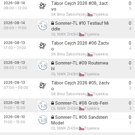
2026-08-14
Tábor Cejch 2026 #08, žact
0
08:00
–
12:00
vo
5
SK Brno Žabovřesky,
Tsjekkia
2026-08-14
Sommer-TL #10 Testlauf Mi
0
08:00
–
11:00
ddle
4
OL NWK ZH/SH,
Tsjekkia
2026-08-13
Tabor Cejch 2026 #06 Žactv
0
17:00
–
21:00
o
4
SK Brno Žabovřesky,
Tsjekkia
2026-08-13
Sommer-TL #09 Routenwa
0
08:00
–
12:00
hl
3
OL NWK ZH/SH,
Tsjekkia
2026-08-13
Tábor Cejch 2026 #05, žactv
0
07:00
–
09:00
o
2
SK Brno Žabovřesky,
Tsjekkia
2026-08-12
Sommer-TL #08 Grob-Fein
0
11:00
–
15:00
OL NWK ZH/SH,
Tsjekkia
3
2026-08-10
Sommer-TL #06 Sandstein
0
11:00
–
15:00
Model
3
OL NWK ZH/SH,
Tsjekkia