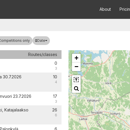
About
Prici
Date
Competitions only
Routes/classes
+
0
−
3
ta 30.7.2026
10
4
lanvuori 23.7.2026
17
3
ki, Katajalaakso
26
6
 Palonkylä
6