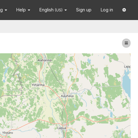
ng
Help
English
Sign up
Log in
(US)