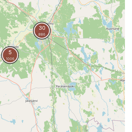
30
886
5
1006