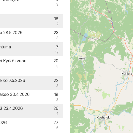
3
18
2
ki 28.5.2026
23
3
htuma
7
12
ki Kyrkösvuori
20
3
oukko 7.5.2026
22
3
laakso 30.4.2026
18
3
lä 23.4.2026
26
4
2026
27
5