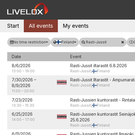
Start
All events
My events
No time restriction
Finland
Rasti-Jussit
Date
Event
8/6/2026
Rasti-Jussit iltarastit 6.8.2026
13:00
–
19:00
Rasti-Jussit,
Finland
7/30/2026
–
Rasti-Jussit Iltarastit - Ampumara
8/9/2026
Rasti-Jussit,
Finland
11:00
–
20:00
7/23/2026
Rasti-Jussien kuntorastit - Rinta
13:30
–
15:30
Rasti-Jussit,
Finland
6/25/2026
Rasti-Jussien kuntorastit Seinäjo
14:00
–
17:00
25.6.2026
Rasti-Jussit,
Finland
6/11/2026
Rasti-Jussien kuntorastit Ilmajoki