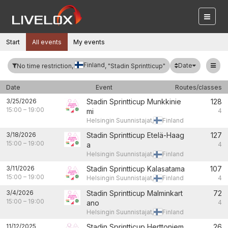
Start
All events
My events
Finland
Date
No time restriction,
, "Stadin Sprintticup"
Date
Event
Routes/classes
3/25/2026
Stadin Sprintticup Munkkinie
128
15:00
–
19:00
mi
4
Helsingin Suunnistajat,
Finland
3/18/2026
Stadin Sprintticup Etelä-Haag
127
15:00
–
19:00
a
4
Helsingin Suunnistajat,
Finland
3/11/2026
Stadin Sprintticup Kalasatama
107
15:00
–
19:00
Helsingin Suunnistajat,
Finland
4
3/4/2026
Stadin Sprintticup Malminkart
72
15:00
–
19:00
ano
4
Helsingin Suunnistajat,
Finland
11/12/2025
Stadin Sprintticup Herttoniem
26