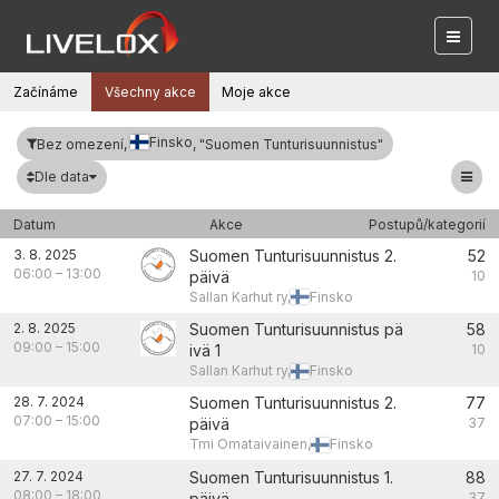
Začínáme
Všechny akce
Moje akce
Finsko
Bez omezení,
, "Suomen Tunturisuunnistus"
Dle data
Datum
Akce
Postupů/kategorií
3. 8. 2025
Suomen Tunturisuunnistus 2.
52
06:00
–
13:00
päivä
10
Sallan Karhut ry,
Finsko
2. 8. 2025
Suomen Tunturisuunnistus pä
58
09:00
–
15:00
ivä 1
10
Sallan Karhut ry,
Finsko
28. 7. 2024
Suomen Tunturisuunnistus 2.
77
07:00
–
15:00
päivä
37
Tmi Omataivainen,
Finsko
27. 7. 2024
Suomen Tunturisuunnistus 1.
88
08:00
–
18:00
päivä
37