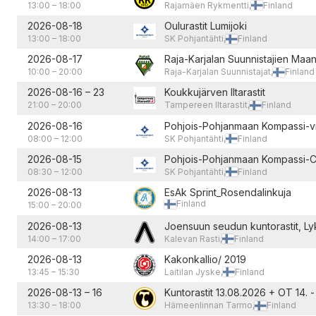
13:00
–
18:00
Rajamäen Rykmentti,
Finland
2026-08-18
Oulurastit Lumijoki
13:00
–
18:00
SK Pohjantähti,
Finland
2026-08-17
Raja-Karjalan Suunnistajien Maana
10:00
–
20:00
Raja-Karjalan Suunnistajat,
Finland
2026-08-16
–
23
Koukkujärven Iltarastit
21:00
–
20:00
Tampereen Iltarastit,
Finland
2026-08-16
Pohjois-Pohjanmaan Kompassi-vi
08:00
–
12:00
SK Pohjantähti,
Finland
2026-08-15
Pohjois-Pohjanmaan Kompassi-
08:30
–
12:00
SK Pohjantähti,
Finland
2026-08-13
EsAk Sprint_Rosendalinkuja
Finland
15:00
–
20:00
2026-08-13
Joensuun seudun kuntorastit, Ly
14:00
–
17:00
Kalevan Rasti,
Finland
2026-08-13
Kakonkallio/ 2019
13:45
–
15:30
Laitilan Jyske,
Finland
2026-08-13
–
16
Kuntorastit 13.08.2026 + OT 14. -
13:30
–
18:00
Hämeenlinnan Tarmo,
Finland