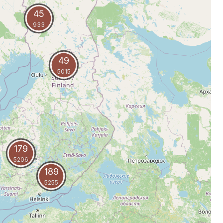
45
933
49
5015
179
5206
189
5255