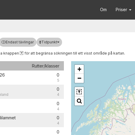
Om
Priser
Tidpunkt
Endast tävlingar
da knappen
för att begränsa sökningen till ett visst område på kartan.
Rutter/klasser
+
026
0
−
5
0
nland
4
0
4
lilammet
0
4
0