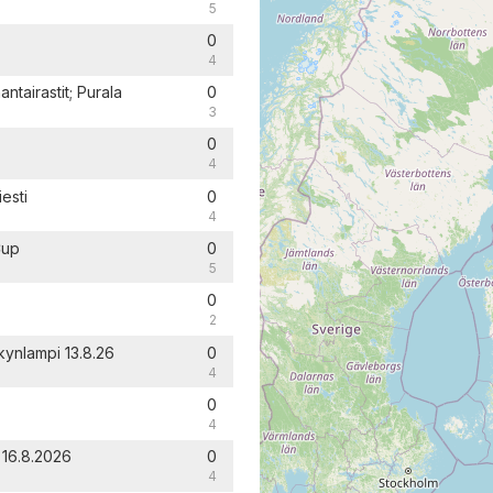
5
0
4
ntairastit; Purala
0
3
0
4
esti
0
4
Cup
0
5
0
2
kynlampi 13.8.26
0
4
0
4
 16.8.2026
0
4