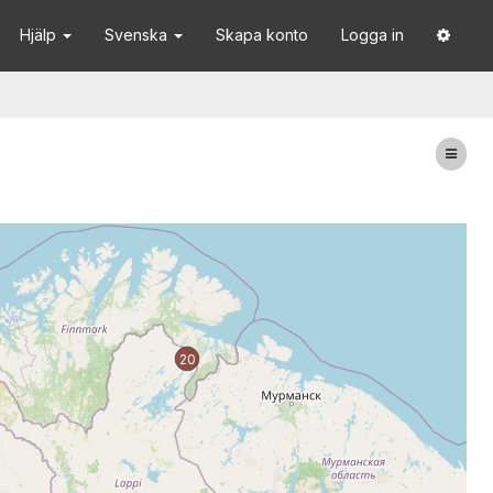
Hjälp
Svenska
Skapa konto
Logga in
20