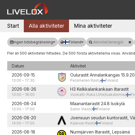
Start
Alla aktiviteter
Mina aktiviteter
Ingen tidsbegränsning
Finland
Aktivitet/arrangör
Fler än
500
aktiviteter hittades. De
500
första aktiviteterna visas.
Använ
Datum
Aktivitet
2026-09-15
Oulurastit Annalankangas 15.9.2
13:00
–
17:30
Perämeren Rasti,
Finland
2026-08-26
H3 Kelkkalankankaan iltarastit
13:00
–
18:00
Vuokatti-Ruka Urheiluakatemia,
Fi
2026-08-24
Maanantairastit 24.8 Isokylä
13:00
–
17:00
Salon Viesti,
Finland
2026-08-20
Joensuun seudun kuntorastit, Vä
14:00
–
17:00
Kalevan Rasti,
Finland
2026-08-18
Nurmijärven Iltarastit, Lepsämä