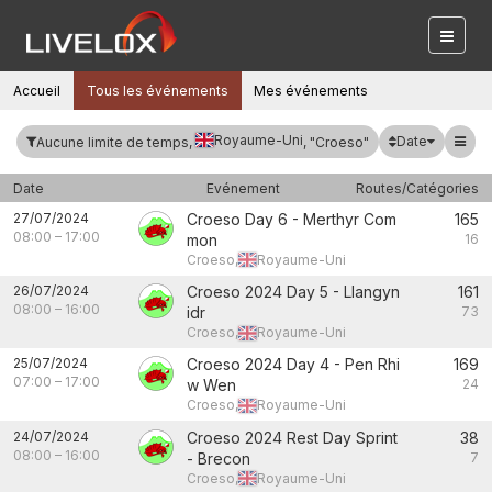
Accueil
Tous les événements
Mes événements
Royaume-Uni
Date
Aucune limite de temps,
, "Croeso"
Date
Evénement
Routes/Catégories
27/07/2024
Croeso Day 6 - Merthyr Com
165
08:00
–
17:00
mon
16
Croeso,
Royaume-Uni
26/07/2024
Croeso 2024 Day 5 - Llangyn
161
08:00
–
16:00
idr
73
Croeso,
Royaume-Uni
25/07/2024
Croeso 2024 Day 4 - Pen Rhi
169
07:00
–
17:00
w Wen
24
Croeso,
Royaume-Uni
24/07/2024
Croeso 2024 Rest Day Sprint
38
08:00
–
16:00
- Brecon
7
Croeso,
Royaume-Uni