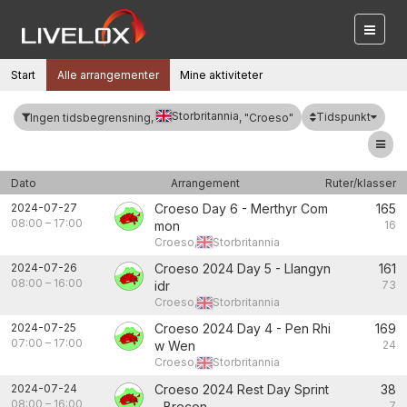
Start
Alle arrangementer
Mine aktiviteter
Storbritannia
Tidspunkt
Ingen tidsbegrensning,
, "Croeso"
Dato
Arrangement
Ruter/klasser
2024-07-27
Croeso Day 6 - Merthyr Com
165
08:00
–
17:00
mon
16
Croeso,
Storbritannia
2024-07-26
Croeso 2024 Day 5 - Llangyn
161
08:00
–
16:00
idr
73
Croeso,
Storbritannia
2024-07-25
Croeso 2024 Day 4 - Pen Rhi
169
07:00
–
17:00
w Wen
24
Croeso,
Storbritannia
2024-07-24
Croeso 2024 Rest Day Sprint
38
08:00
–
16:00
- Brecon
7