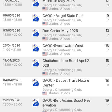
17/05/2026
McIntosh May 2026
17
13:00
–
19:00
Georgia Orienteering Club,
3
Estados Unidos
09/05/2026
GAOC - Vogel State Park
9
13:00
–
18:00
Georgia Orienteering Club,
7
Estados Unidos
03/05/2026
Don Carter May 2026
13
13:00
–
22:00
Georgia Orienteering Club,
7
Estados Unidos
26/04/2026
GAOC-Sweetwater-West
18
11:00
–
21:00
Georgia Orienteering Club,
7
Estados Unidos
19/04/2026
Chattahoochee Bend April 2
15
13:00
–
22:00
026
7
Georgia Orienteering Club,
Estados Unidos
04/04/2026
GAOC - Dauset Trails Nature
18
13:00
–
18:00
Center
9
Georgia Orienteering Club,
Estados Unidos
29/03/2026
GAOC-Bert Adams Scout Res
19
12:00
–
20:00
ervation
7
Georgia Orienteering Club,