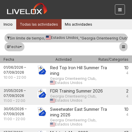
Inicio
Todas las actividades
Mis actividades
Estados Unidos
Sin límite de tiempo,
, "Georgia Orienteering Club"
Fecha
Fecha
Actividad
Rutas/Categorías
01/06/2026
–
Red Top Iron Hill Summer Tra
10
07/09/2026
ining
4
10:00
–
22:00
Georgia Orienteering Club,
Estados Unidos
31/05/2026
–
FDR Training Summer 2026
2
07/09/2026
Georgia Orienteering Club,
4
Estados Unidos
11:00
–
22:00
30/05/2026
–
Sweetwater East Summer Tra
10
07/09/2026
ining 2026
4
11:00
–
22:00
Georgia Orienteering Club,
Estados Unidos