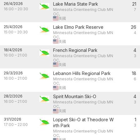
26/4/2026
Lake Maria State Park
21
16:00
–
20:30
Minnesota Orienteering Club MN
7
OC,
美國
25/4/2026
Lake Elmo Park Reserve
26
15:00
–
20:30
Minnesota Orienteering Club MN
4
OC,
美國
18/4/2026
French Regional Park
4
16:00
–
21:00
Minnesota Orienteering Club MN
3
OC,
美國
29/3/2026
Lebanon Hills Regional Park
18
16:00
–
21:00
Minnesota Orienteering Club MN
6
OC,
美國
28/2/2026
Spirit Mountain Ski-O
4
16:00
–
21:00
Minnesota Orienteering Club MN
3
OC,
美國
31/1/2026
Loppet Ski-O at Theodore W
1
17:00
–
22:00
irth Park
3
Minnesota Orienteering Club MN
OC,
美國