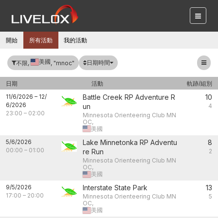
開始
所有活動
我的活動
美國
日期時間
不限,
, "mnoc"
日期
活動
軌跡/組別
11/6/2026
–
12/
Battle Creek RP Adventure R
10
6/2026
un
4
23:00
–
02:00
Minnesota Orienteering Club MN
OC,
美國
5/6/2026
Lake Minnetonka RP Adventu
8
00:00
–
01:00
re Run
2
Minnesota Orienteering Club MN
OC,
美國
9/5/2026
Interstate State Park
13
17:00
–
20:00
Minnesota Orienteering Club MN
5
OC,
美國