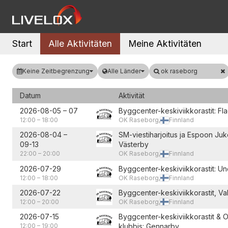
Start
Alle Aktivitäten
Meine Aktivitäten
Keine Zeitbegrenzung
Alle Länder
ok raseborg
Datum
Aktivität
2026-08-05
–
07
Byggcenter-keskiviikkorastit: Fl
12:00
–
18:00
OK Raseborg,
Finnland
2026-08-04
–
SM-viestiharjoitus ja Espoon Juk
09-13
Västerby
22:00
–
20:00
OK Raseborg,
Finnland
2026-07-29
Byggcenter-keskiviikkorastit: U
12:00
–
18:00
OK Raseborg,
Finnland
2026-07-22
Byggcenter-keskiviikkorastit, Va
12:00
–
20:00
OK Raseborg,
Finnland
2026-07-15
Byggcenter-keskiviikkorastit & 
12:00
–
19:00
klubbis: Gennarby