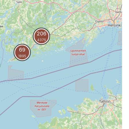
206
4375
69
1895