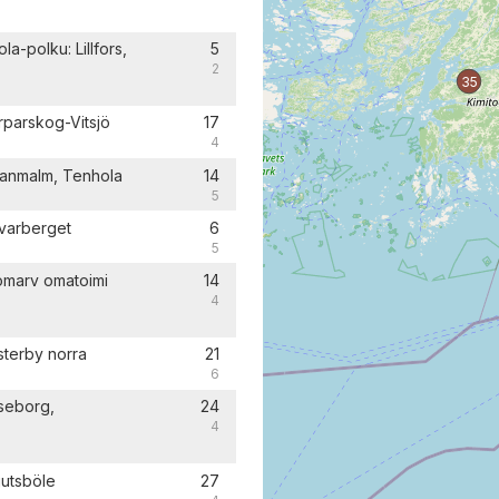
la-polku: Lillfors,
5
2
35
rparskog-Vitsjö
17
4
vanmalm, Tenhola
14
5
övarberget
6
5
romarv omatoimi
14
4
sterby norra
21
6
aseborg,
24
4
jutsböle
27