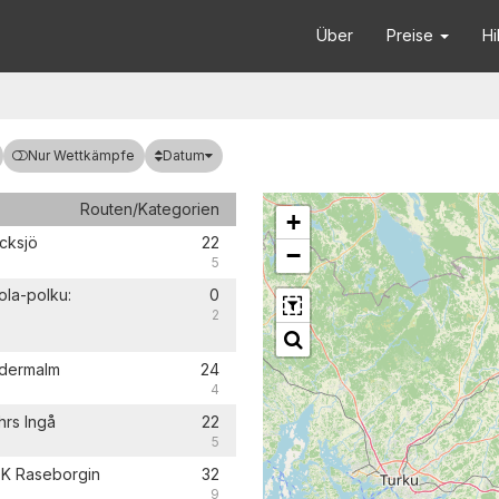
Über
Preise
Hi
Datum
Nur Wettkämpfe
Routen/Kategorien
+
acksjö
22
−
5
ola-polku:
0
2
ndermalm
24
4
hrs Ingå
22
5
OK Raseborgin
32
9