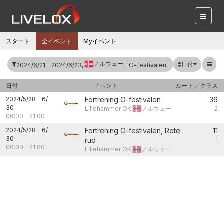
スタート
全イベント
Myイベント
ノルウェー
日付
2024/6/21 – 2024/6/23,
, "O-festivalen"
日付
イベント
ルート／クラス
2024/5/28
–
6/
Fortrening O-festivalen
36
30
Lillehammer OK,
ノルウェー
2
06:00
–
21:00
2024/5/28
–
6/
Fortrening O-festivalen, Rote
11
30
rud
1
06:00
–
21:00
Lillehammer OK,
ノルウェー