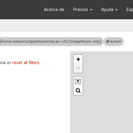
Acerca de
Precios
Ayuda
Es
Fecha
[Home.Index.CompetitionsOnly;en-US;Competitions only]
+
ria or
reset all filters
.
−