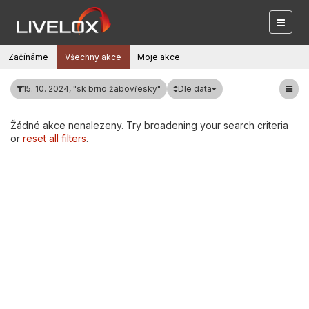
Začínáme
Všechny akce
Moje akce
Dle data
15. 10. 2024, "sk brno žabovřesky"
Žádné akce nenalezeny. Try broadening your search criteria
or
reset all filters
.