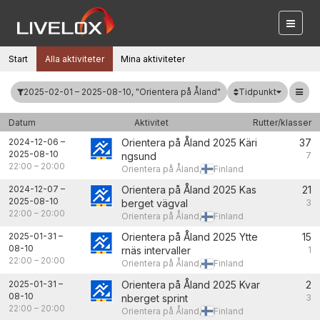
Start
Alla aktiviteter
Mina aktiviteter
Tidpunkt
2025-02-01 – 2025-08-10, "Orientera på Åland"
Datum
Aktivitet
Rutter/klasser
2024-12-06
–
Orientera på Åland 2025 Käri
37
2025-08-10
ngsund
7
22:00
–
20:00
Orientera på Åland,
Finland
2024-12-07
–
Orientera på Åland 2025 Kas
21
2025-08-10
berget vägval
3
22:00
–
20:00
Orientera på Åland,
Finland
2025-01-31
–
Orientera på Åland 2025 Ytte
15
08-10
rnäs intervaller
1
22:00
–
20:00
Orientera på Åland,
Finland
2025-01-31
–
Orientera på Åland 2025 Kvar
2
08-10
nberget sprint
3
22:00
–
20:00
Orientera på Åland,
Finland