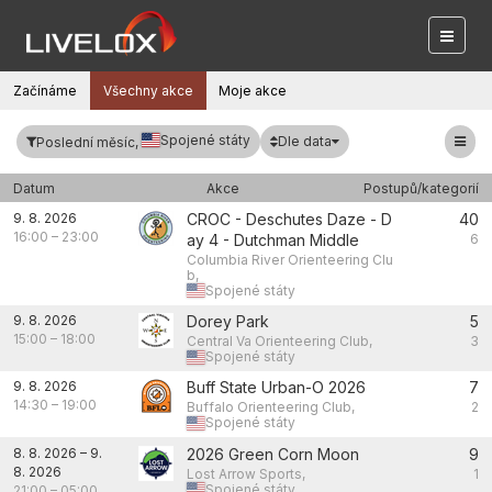
Začínáme
Všechny akce
Moje akce
Spojené státy
Dle data
Poslední měsíc,
Datum
Akce
Postupů/kategorií
9. 8. 2026
CROC - Deschutes Daze - D
40
16:00
–
23:00
ay 4 - Dutchman Middle
6
Columbia River Orienteering Clu
b,
Spojené státy
9. 8. 2026
Dorey Park
5
15:00
–
18:00
Central Va Orienteering Club,
3
Spojené státy
9. 8. 2026
Buff State Urban-O 2026
7
14:30
–
19:00
Buffalo Orienteering Club,
2
Spojené státy
8. 8. 2026
–
9.
2026 Green Corn Moon
9
8. 2026
Lost Arrow Sports,
1
Spojené státy
21:00
–
05:00