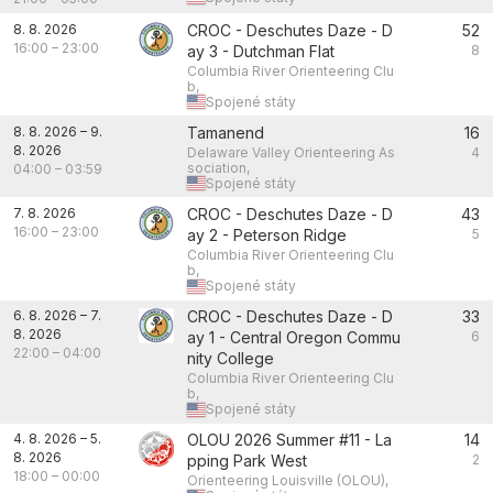
8. 8. 2026
CROC - Deschutes Daze - D
52
16:00
–
23:00
ay 3 - Dutchman Flat
8
Columbia River Orienteering Clu
b,
Spojené státy
8. 8. 2026
–
9.
Tamanend
16
8. 2026
Delaware Valley Orienteering As
4
sociation,
04:00
–
03:59
Spojené státy
7. 8. 2026
CROC - Deschutes Daze - D
43
16:00
–
23:00
ay 2 - Peterson Ridge
5
Columbia River Orienteering Clu
b,
Spojené státy
6. 8. 2026
–
7.
CROC - Deschutes Daze - D
33
8. 2026
ay 1 - Central Oregon Commu
6
22:00
–
04:00
nity College
Columbia River Orienteering Clu
b,
Spojené státy
4. 8. 2026
–
5.
OLOU 2026 Summer #11 - La
14
8. 2026
pping Park West
2
18:00
–
00:00
Orienteering Louisville (OLOU),