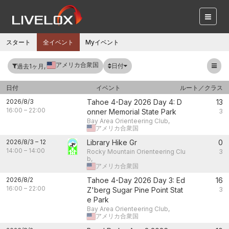
スタート
全イベント
Myイベント
アメリカ合衆国
日付
過去1ヶ月,
日付
イベント
ルート／クラス
2026/8/3
Tahoe 4-Day 2026 Day 4: D
13
16:00
–
22:00
onner Memorial State Park
3
Bay Area Orienteering Club,
アメリカ合衆国
2026/8/3
–
12
Library Hike Gr
0
14:00
–
14:00
Rocky Mountain Orienteering Clu
3
b,
アメリカ合衆国
2026/8/2
Tahoe 4-Day 2026 Day 3: Ed
16
16:00
–
22:00
Z'berg Sugar Pine Point Stat
3
e Park
Bay Area Orienteering Club,
アメリカ合衆国