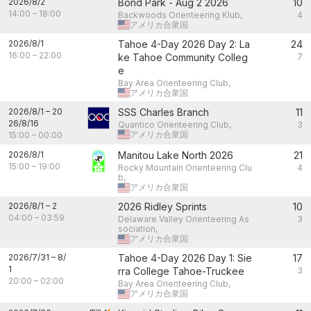
2026/8/2
Bond Park - Aug 2 2026
10
14:00
–
18:00
Backwoods Orienteering Klub,
4
アメリカ合衆国
2026/8/1
Tahoe 4-Day 2026 Day 2: La
24
16:00
–
22:00
ke Tahoe Community Colleg
7
e
Bay Area Orienteering Club,
アメリカ合衆国
2026/8/1
–
20
SSS Charles Branch
11
26/8/16
Quantico Orienteering Club,
3
アメリカ合衆国
15:00
–
00:00
2026/8/1
Manitou Lake North 2026
21
15:00
–
19:00
Rocky Mountain Orienteering Clu
4
b,
アメリカ合衆国
2026/8/1
–
2
2026 Ridley Sprints
10
04:00
–
03:59
Delaware Valley Orienteering As
3
sociation,
アメリカ合衆国
2026/7/31
–
8/
Tahoe 4-Day 2026 Day 1: Sie
17
1
rra College Tahoe-Truckee
3
20:00
–
02:00
Bay Area Orienteering Club,
アメリカ合衆国