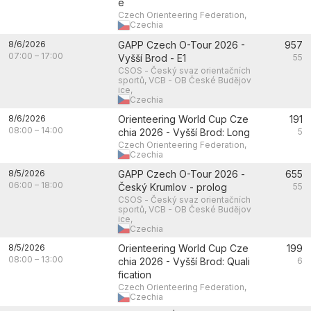
e
Czech Orienteering Federation,
Czechia
8/6/2026
GAPP Czech O-Tour 2026 -
957
07:00
–
17:00
Vyšší Brod - E1
55
CSOS - Český svaz orientačních
sportů, VCB - OB České Budějov
ice,
Czechia
8/6/2026
Orienteering World Cup Cze
191
08:00
–
14:00
chia 2026 - Vyšší Brod: Long
5
Czech Orienteering Federation,
Czechia
8/5/2026
GAPP Czech O-Tour 2026 -
655
06:00
–
18:00
Český Krumlov - prolog
55
CSOS - Český svaz orientačních
sportů, VCB - OB České Budějov
ice,
Czechia
8/5/2026
Orienteering World Cup Cze
199
08:00
–
13:00
chia 2026 - Vyšší Brod: Quali
6
fication
Czech Orienteering Federation,
Czechia