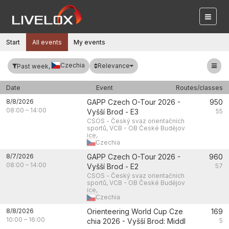
Start
All events
My events
Czechia
Relevance
Past week,
Date
Event
Routes/classes
8/8/2026
GAPP Czech O-Tour 2026 -
950
08:00
–
14:00
Vyšší Brod - E3
55
CSOS - Český svaz orientačních
sportů, VCB - OB České Budějov
ice,
Czechia
8/7/2026
GAPP Czech O-Tour 2026 -
960
08:00
–
14:00
Vyšší Brod - E2
57
CSOS - Český svaz orientačních
sportů, VCB - OB České Budějov
ice,
Czechia
8/8/2026
Orienteering World Cup Cze
169
10:00
–
16:00
chia 2026 - Vyšší Brod: Middl
5