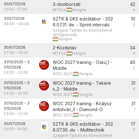
30/07/2026
3-domborzati
42
13:00
–
17:00
MTFSz,
Hungria
4
31/07/2026
SZTK & GKS edzőtábor - 202
10
06:00
–
09:00
6.07.31. de. - Sprint intervals
3
Szegedi Tájfutó és Környezetvé
dő Egyesület,
Hungria
30/07/2026
2-Középtáv
34
07:00
–
10:00
MTFSz,
Hungria
4
31/10/2025
–
3
WOC 2027 training - Öskü_1 -
40
1/10/2026
Middle
2
23:00
–
22:00
WOC 2027,
Hungria
31/10/2025
–
3
WOC 2027 training - Tekere
31
1/10/2026
s_2 - Middle
4
23:00
–
22:00
WOC 2027,
Hungria
31/10/2025
–
3
WOC 2027 training - Királysz
31
1/10/2026
entistván_3 - Diamond-O
1
23:00
–
22:00
WOC 2027,
Hungria
30/07/2026
SZTK & GKS edzőtábor - 202
17
13:00
–
14:00
6.07.30. du. - Multitechnik
7
Szegedi Tájfutó és Környezetvé