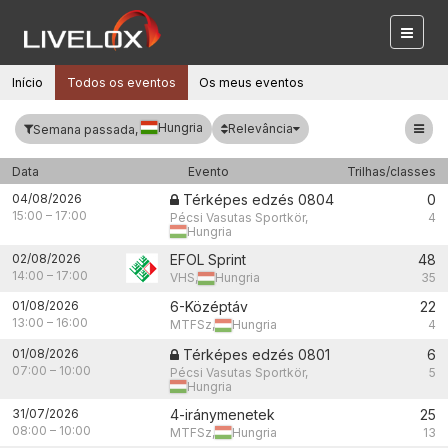
Início
Todos os eventos
Os meus eventos
Hungria
Relevância
Semana passada,
Data
Evento
Trilhas/classes
04/08/2026
Térképes edzés 0804
0
15:00
–
17:00
Pécsi Vasutas Sportkör,
4
Hungria
02/08/2026
EFOL Sprint
48
14:00
–
17:00
VHS,
Hungria
35
01/08/2026
6-Középtáv
22
13:00
–
16:00
MTFSz,
Hungria
4
01/08/2026
Térképes edzés 0801
6
07:00
–
10:00
Pécsi Vasutas Sportkör,
5
Hungria
31/07/2026
4-iránymenetek
25
08:00
–
10:00
MTFSz,
Hungria
13