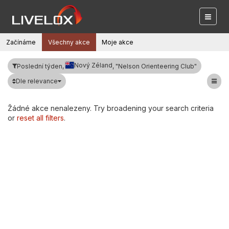
Začínáme
Všechny akce
Moje akce
Nový Zéland
Poslední týden,
, "Nelson Orienteering Club"
Dle relevance
Žádné akce nenalezeny. Try broadening your search criteria
or
reset all filters
.