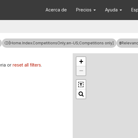
Acerca de
Precios
Ayuda
Es
Relevanc
[Home.Index.CompetitionsOnly;en-US;Competitions only]
+
ria or
reset all filters
.
−