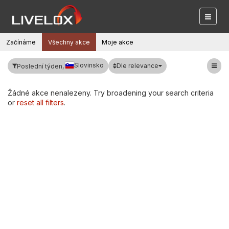
Začínáme
Všechny akce
Moje akce
Slovinsko
Dle relevance
Poslední týden,
Žádné akce nenalezeny. Try broadening your search criteria
or
reset all filters
.