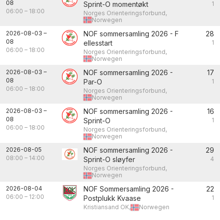
08
Sprint-O momentøkt
1
06:00
–
18:00
Norges Orienteringsforbund,
Norwegen
2026-08-03
–
NOF sommersamling 2026 - F
28
08
ellesstart
1
06:00
–
18:00
Norges Orienteringsforbund,
Norwegen
2026-08-03
–
NOF sommersamling 2026 -
17
08
Par-O
1
06:00
–
18:00
Norges Orienteringsforbund,
Norwegen
2026-08-03
–
NOF sommersamling 2026 -
16
08
Sprint-O
1
06:00
–
18:00
Norges Orienteringsforbund,
Norwegen
2026-08-05
NOF sommersamling 2026 -
29
08:00
–
14:00
Sprint-O sløyfer
4
Norges Orienteringsforbund,
Norwegen
2026-08-04
NOF Sommersamling 2026 -
22
06:00
–
12:00
Postplukk Kvaase
1
Kristiansand OK,
Norwegen