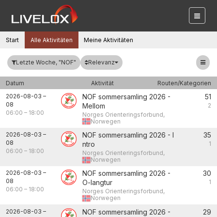
Start
Alle Aktivitäten
Meine Aktivitäten
Relevanz
Letzte Woche, "NOF"
Datum
Aktivität
Routen/Kategorien
2026-08-03
–
NOF sommersamling 2026 -
51
08
Mellom
2
06:00
–
18:00
Norges Orienteringsforbund,
Norwegen
2026-08-03
–
NOF sommersamling 2026 - I
35
08
ntro
1
06:00
–
18:00
Norges Orienteringsforbund,
Norwegen
2026-08-03
–
NOF sommersamling 2026 -
30
08
O-langtur
1
06:00
–
18:00
Norges Orienteringsforbund,
Norwegen
2026-08-03
–
NOF sommersamling 2026 -
29