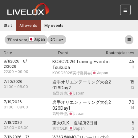
Start
All events
My events
Japan
Date
Past year,
Date
Event
Routes/classes
8/1/2026
–
8/
KOSC2026 Training Event in
45
2/2026
Tsukuba
3
22:00
–
09:00
KOSC2026実行委員会,
Japan
7/20/2026
岩手オリエンテーリング大会2
15
01:00
–
08:00
026Day2
12
高野兼也,
Japan
7/19/2026
岩手オリエンテーリング大会2
70
01:00
–
08:00
026Day1
14
高野兼也,
Japan
7/18/2026
東大OLK 夏場所2日目
5
02:00
–
06:00
東大OLK,
Japan
3
7/12/2026
–
7/
WMG/WMOCリハーサル大会
8