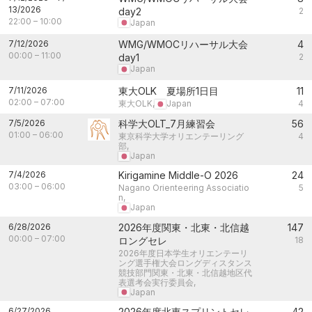
13/2026
day2
2
22:00
–
10:00
Japan
7/12/2026
WMG/WMOCリハーサル大会
4
00:00
–
11:00
day1
2
Japan
7/11/2026
東大OLK 夏場所1日目
11
02:00
–
07:00
東大OLK,
Japan
4
7/5/2026
科学大OLT_7月練習会
56
01:00
–
06:00
東京科学大学オリエンテーリング
4
部,
Japan
7/4/2026
Kirigamine Middle-O 2026
24
03:00
–
06:00
Nagano Orienteering Associatio
5
n,
Japan
6/28/2026
2026年度関東・北東・北信越
147
00:00
–
07:00
ロングセレ
18
2026年度日本学生オリエンテーリ
ング選手権大会ロングディスタンス
競技部門関東・北東・北信越地区代
表選考会実行委員会,
Japan
6/27/2026
2026年度北東スプリントセレ
42