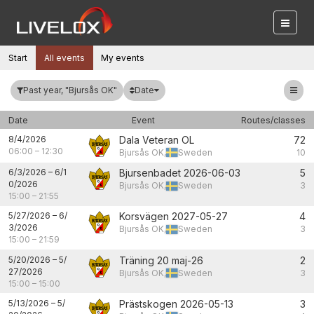
Start
All events
My events
Date
Past year, "Bjursås OK"
Date
Event
Routes/classes
8/4/2026
Dala Veteran OL
72
06:00
–
12:30
Bjursås OK,
Sweden
10
6/3/2026
–
6/1
Bjursenbadet 2026-06-03
5
0/2026
Bjursås OK,
Sweden
3
15:00
–
21:55
5/27/2026
–
6/
Korsvägen 2027-05-27
4
3/2026
Bjursås OK,
Sweden
3
15:00
–
21:59
5/20/2026
–
5/
Träning 20 maj-26
2
27/2026
Bjursås OK,
Sweden
3
15:00
–
15:00
5/13/2026
–
5/
Prästskogen 2026-05-13
3