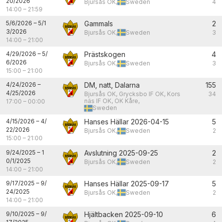
20/2026
Bjursås OK,
Sweden
4
14:00
–
21:59
5/6/2026
–
5/1
Gammals
2
3/2026
Bjursås OK,
Sweden
3
14:00
–
21:00
4/29/2026
–
5/
Prästskogen
4
6/2026
Bjursås OK,
Sweden
3
15:00
–
21:00
4/24/2026
–
DM, natt, Dalarna
155
4/25/2026
Bjursås OK, Grycksbo IF OK, Kors
34
näs IF OK, OK Kåre,
17:00
–
00:00
Sweden
4/15/2026
–
4/
Hanses Hällar 2026-04-15
5
22/2026
Bjursås OK,
Sweden
2
15:00
–
21:00
9/24/2025
–
1
Avslutning 2025-09-25
2
0/1/2025
Bjursås OK,
Sweden
2
14:00
–
21:00
9/17/2025
–
9/
Hanses Hällar 2025-09-17
5
24/2025
Bjursås OK,
Sweden
2
14:00
–
21:00
9/10/2025
–
9/
Hjältbacken 2025-09-10
6