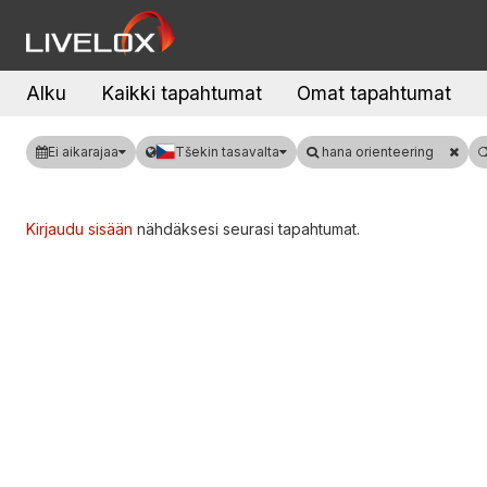
Alku
Kaikki tapahtumat
Omat tapahtumat
Ei aikarajaa
Tšekin tasavalta
hana orienteering
Kirjaudu sisään
nähdäksesi seurasi tapahtumat.