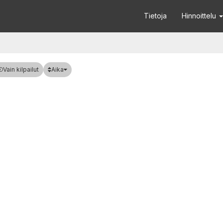
Tietoja
Hinnoittelu
Aika
Vain kilpailut