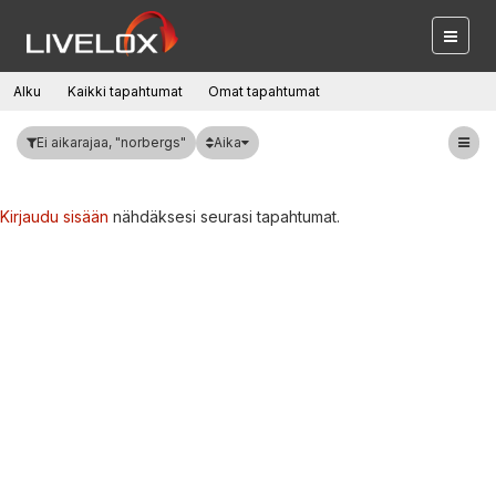
Alku
Kaikki tapahtumat
Omat tapahtumat
Aika
Ei aikarajaa, "norbergs"
Kirjaudu sisään
nähdäksesi seurasi tapahtumat.