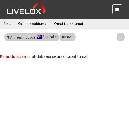
Alku
Kaikki tapahtumat
Omat tapahtumat
Australia
Aika
Viimeisin vuosi ,
Kirjaudu sisään
nähdäksesi seurasi tapahtumat.