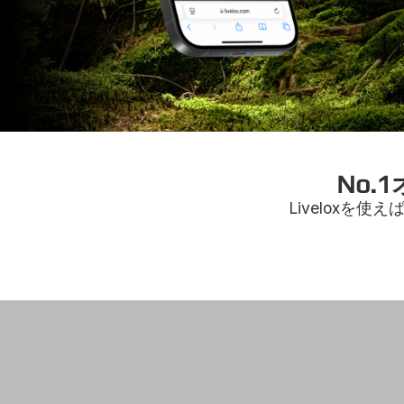
No
Livelox