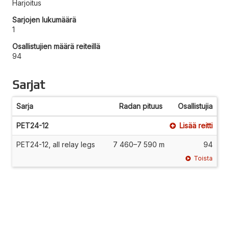
Harjoitus
Sarjojen lukumäärä
1
Osallistujien määrä reiteillä
94
Sarjat
Sarja
Radan pituus
Osallistujia
PET24-12
Lisää reitti
PET24-12, all relay legs
7 460–7 590 m
94
Toista