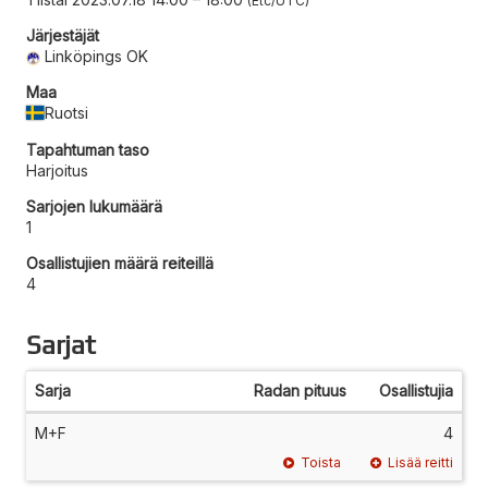
Etc/UTC
Järjestäjät
Linköpings OK
Maa
Ruotsi
Tapahtuman taso
Harjoitus
Sarjojen lukumäärä
1
Osallistujien määrä reiteillä
4
Sarjat
Sarja
Radan pituus
Osallistujia
M+F
4
Toista
Lisää reitti