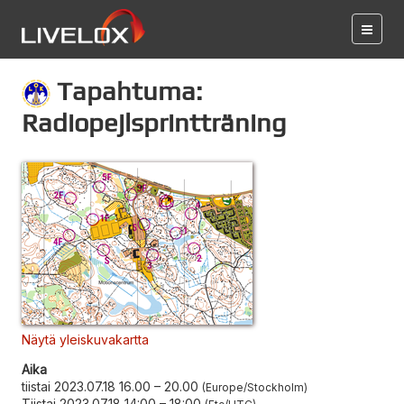
Tapahtuma:
Radiopejlsprintträning
Näytä yleiskuvakartta
Aika
tiistai 2023.07.18 16.00
–
20.00
Europe/Stockholm
Tiistai 2023.07.18 14:00
–
18:00