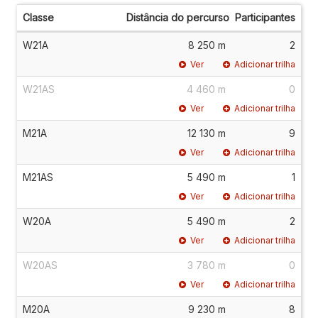
Classe
Distância do percurso
Participantes
W21A
8 250 m
2
Ver
Adicionar trilha
W21AS
4 460 m
0
Ver
Adicionar trilha
M21A
12 130 m
9
Ver
Adicionar trilha
M21AS
5 490 m
1
Ver
Adicionar trilha
W20A
5 490 m
2
Ver
Adicionar trilha
W20AS
3 780 m
0
Ver
Adicionar trilha
M20A
9 230 m
8