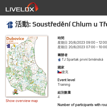
活動: Soustředění Chlum u Tře
時間
星期日 20/8/2023 09:00
–
12:00
星期日 20/8/2023 07:00
–
10:0
籌辦者
TJ Spartak první brněnská
國家
捷克
Event level
Training
組別數量
4
Show overview map
Number of participants with rou