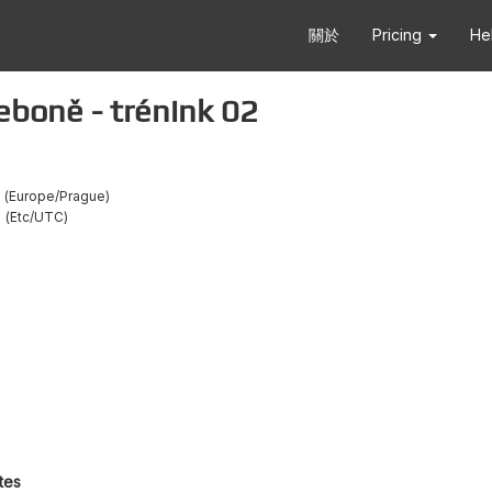
關於
Pricing
He
boně - trénink 02
Europe/Prague
0
Etc/UTC
tes