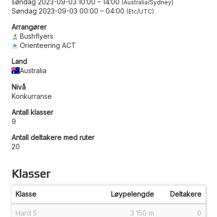
søndag 2023-09-03 10:00
–
14:00
Australia/Sydney
Søndag 2023-09-03 00:00
–
04:00
Etc/UTC
Arrangører
Bushflyers
Orienteering ACT
Land
Australia
Nivå
Konkurranse
Antall klasser
9
Antall deltakere med ruter
20
Klasser
Klasse
Løypelengde
Deltakere
Hard 5
3 150 m
0