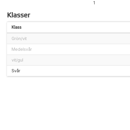
1
Klasser
Klass
Grön/vit
Medelsvår
vit/gul
Svår