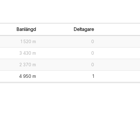
Banlängd
Deltagare
1 520 m
0
3 430 m
0
2 370 m
0
4 950 m
1