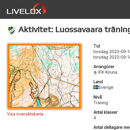
Aktivitet: Luossavaara träni
Tid
torsdag 2023-09-1
torsdag 2023-09-1
Arrangörer
IFK Kiruna
Land
Sverige
Nivå
Träning
Antal klasser
Visa översiktskarta
4
Antal deltagare med