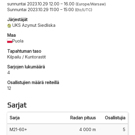
sunnuntai 2023.10.29 12.00
–
16.00
Europe/Warsaw
Sunnuntai 2023.10.29 11:00
–
15:00
Etc/UTC
Järjestäjät
UKS Azymut Siedliska
Maa
Puola
Tapahtuman taso
Kilpailu / Kuntorastit
Sarjojen lukumäärä
4
Osallistujien määrä reiteillä
12
Sarjat
Sarja
Radan pituus
Osallistujia
M21-60+
4 000 m
5