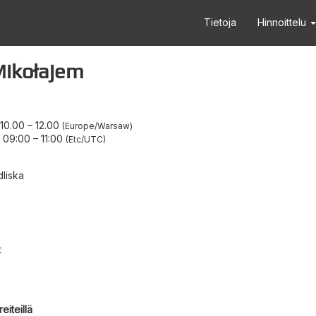
Tietoja
Hinnoittelu
Mikołajem
 10.00
–
12.00
Europe/Warsaw
2 09:00
–
11:00
Etc/UTC
liska
t
eiteillä