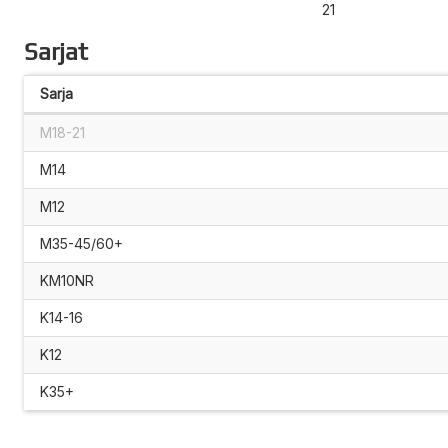
21
Sarjat
Sarja
M18-21
M14
M12
M35-45/60+
KM10NR
K14-16
K12
K35+