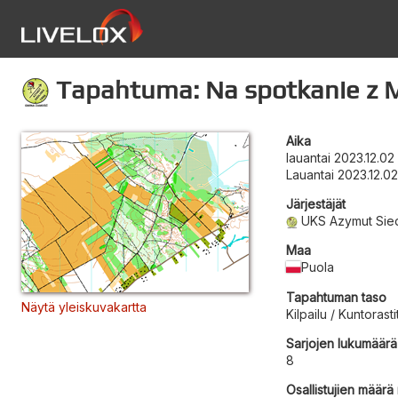
Tapahtuma: Na spotkanie z 
Aika
lauantai 2023.12.02
Lauantai 2023.12.0
Järjestäjät
UKS Azymut Sied
Maa
Puola
Tapahtuman taso
Näytä yleiskuvakartta
Kilpailu / Kuntorasti
Sarjojen lukumäärä
8
Osallistujien määrä r