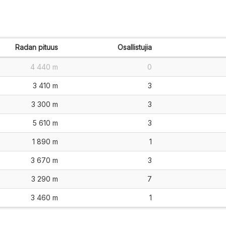
Radan pituus
Osallistujia
4 440 m
0
3 410 m
3
3 300 m
3
5 610 m
3
1 890 m
1
3 670 m
3
3 290 m
7
3 460 m
1