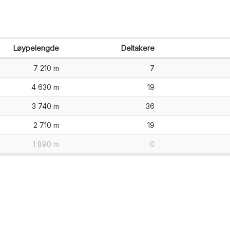
Løypelengde
Deltakere
7 210 m
7
4 630 m
19
3 740 m
36
2 710 m
19
1 890 m
0