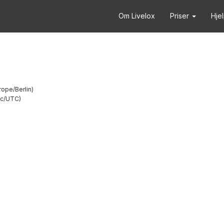
Om Livelox
Priser
Hje
rope/Berlin
tc/UTC