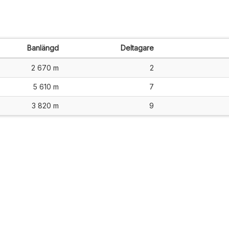
Banlängd
Deltagare
2 670 m
2
5 610 m
7
3 820 m
9