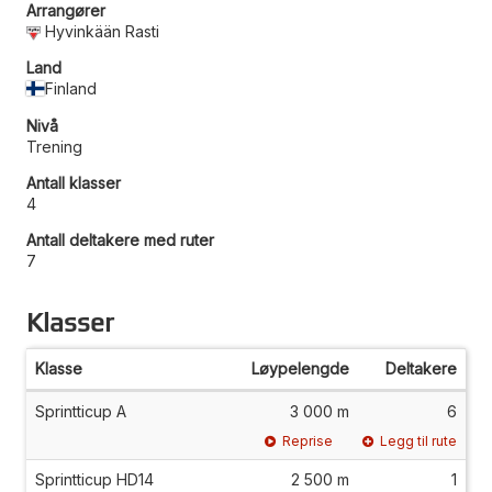
Arrangører
Hyvinkään Rasti
Land
Finland
Nivå
Trening
Antall klasser
4
Antall deltakere med ruter
7
Klasser
Klasse
Løypelengde
Deltakere
Sprintticup A
3 000 m
6
Reprise
Legg til rute
Sprintticup HD14
2 500 m
1