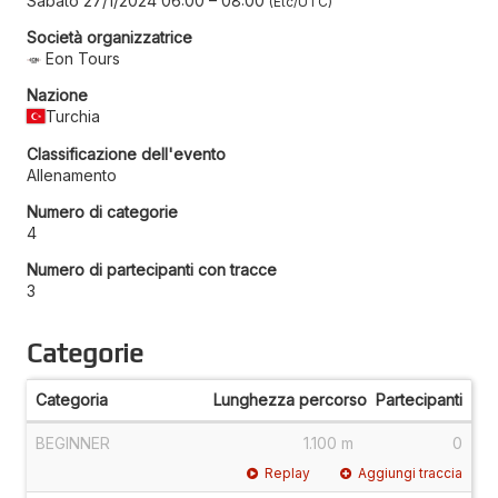
Sabato 27/1/2024 06:00
–
08:00
Etc/UTC
Società organizzatrice
Eon Tours
Nazione
Turchia
Classificazione dell'evento
Allenamento
Numero di categorie
4
Numero di partecipanti con tracce
3
Categorie
Categoria
Lunghezza percorso
Partecipanti
BEGINNER
1.100 m
0
Replay
Aggiungi traccia