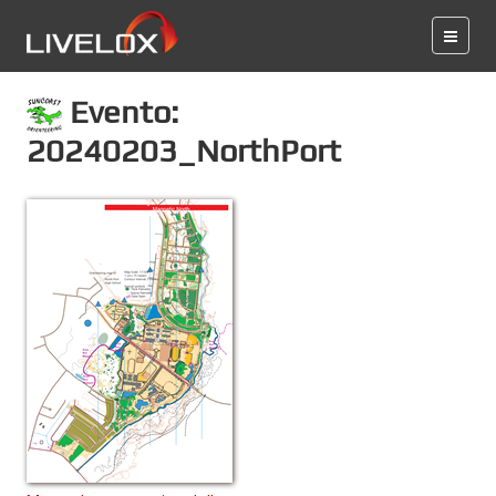
Evento:
20240203_NorthPort