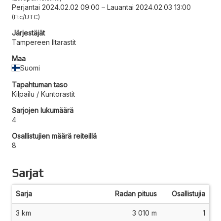
Perjantai 2024.02.02 09:00
–
Lauantai 2024.02.03 13:00
Etc/UTC
Järjestäjät
Tampereen Iltarastit
Maa
Suomi
Tapahtuman taso
Kilpailu / Kuntorastit
Sarjojen lukumäärä
4
Osallistujien määrä reiteillä
8
Sarjat
Sarja
Radan pituus
Osallistujia
3 km
3 010 m
1