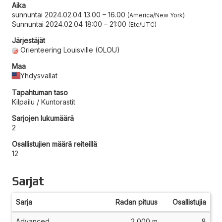
Aika
sunnuntai 2024.02.04 13.00
–
16.00
America/New York
Sunnuntai 2024.02.04 18:00
–
21:00
Etc/UTC
Järjestäjät
Orienteering Louisville (OLOU)
Maa
Yhdysvallat
Tapahtuman taso
Kilpailu / Kuntorastit
Sarjojen lukumäärä
2
Osallistujien määrä reiteillä
12
Sarjat
Sarja
Radan pituus
Osallistujia
Advanced
2 000 m
8