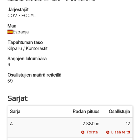
Järjestäjät
COV - FOCYL
Maa
Espanja
Tapahtuman taso
Kilpailu / Kuntorastit
Sarjojen lukumäärä
9
Osallistujien määrä reiteillä
59
Sarjat
Sarja
Radan pituus
Osallistujia
A
2 880 m
12
Toista
Lisää reitti