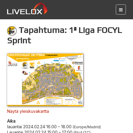
Tapahtuma: 1ª Liga FOCYL
Sprint
Näytä yleiskuvakartta
Aika
lauantai 2024.02.24 16.00
–
18.00
Europe/Madrid
Lauantai 2024.02.24 15:00
–
17:00
Etc/UTC