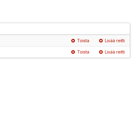
Toista
Lisää reitti
Toista
Lisää reitti