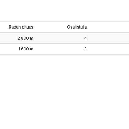
Radan pituus
Osallistujia
2 800 m
4
1 600 m
3