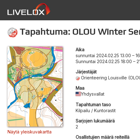
Tapahtuma: OLOU Winter Serie
Aika
sunnuntai 2024.02.25 13.00
–
1
Sunnuntai 2024.02.25 18:00
–
2
Järjestäjät
Orienteering Louisville (OLO
Maa
Yhdysvallat
Tapahtuman taso
Kilpailu / Kuntorastit
Sarjojen lukumäärä
2
Näytä yleiskuvakartta
Osallistujien määrä reiteillä