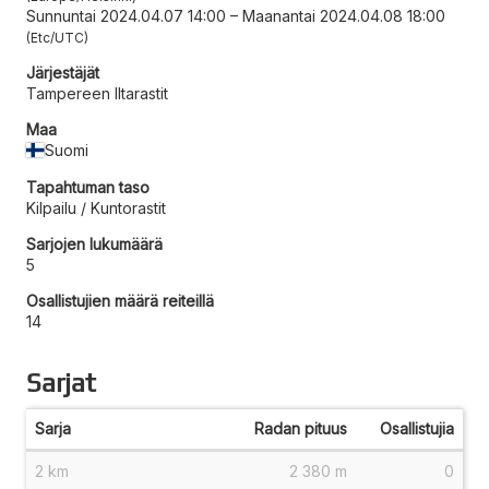
Sunnuntai 2024.04.07 14:00
–
Maanantai 2024.04.08 18:00
Etc/UTC
Järjestäjät
Tampereen Iltarastit
Maa
Suomi
Tapahtuman taso
Kilpailu / Kuntorastit
Sarjojen lukumäärä
5
Osallistujien määrä reiteillä
14
Sarjat
Sarja
Radan pituus
Osallistujia
2 km
2 380 m
0