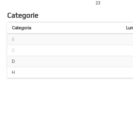
23
Categorie
Categoria
Lu
B
C
D
H