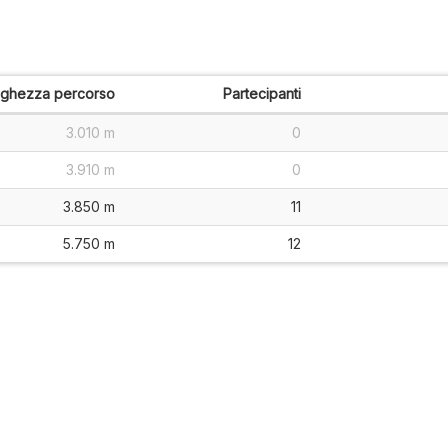
nghezza percorso
Partecipanti
3.010 m
0
3.910 m
0
3.850 m
11
5.750 m
12