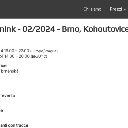
Chi siamo
Prezzi
nink - 02/2024 - Brno, Kohoutovic
24 16:00
–
22:00
Europe/Prague
24 14:00
–
20:00
Etc/UTC
rice
í brněnská
l'evento
ie
anti con tracce