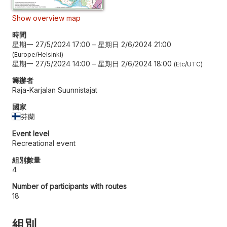
Show overview map
時間
星期一 27/5/2024 17:00
–
星期日 2/6/2024 21:00
Europe/Helsinki
星期一 27/5/2024 14:00
–
星期日 2/6/2024 18:00
Etc/UTC
籌辦者
Raja-Karjalan Suunnistajat
國家
芬蘭
Event level
Recreational event
組別數量
4
Number of participants with routes
18
組別