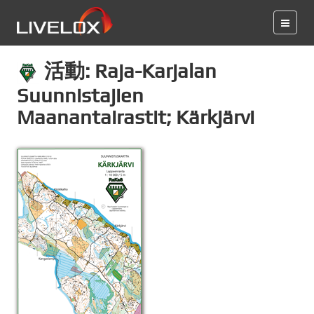
活動: Raja-Karjalan
Suunnistajien
Maanantairastit; Kärkjärvi