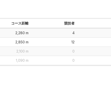
コース距離
競技者
2,280 m
4
2,850 m
12
2,100 m
0
1,090 m
0