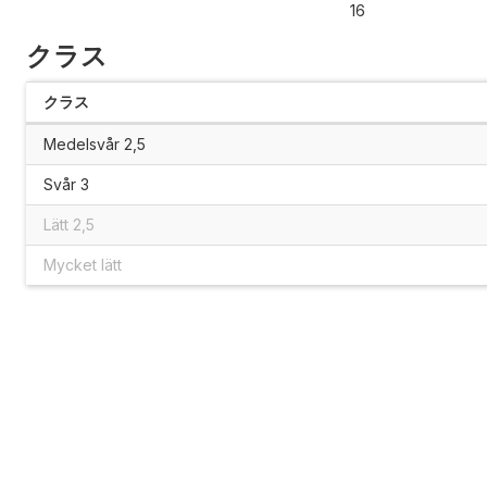
16
クラス
クラス
Medelsvår 2,5
Svår 3
Lätt 2,5
Mycket lätt